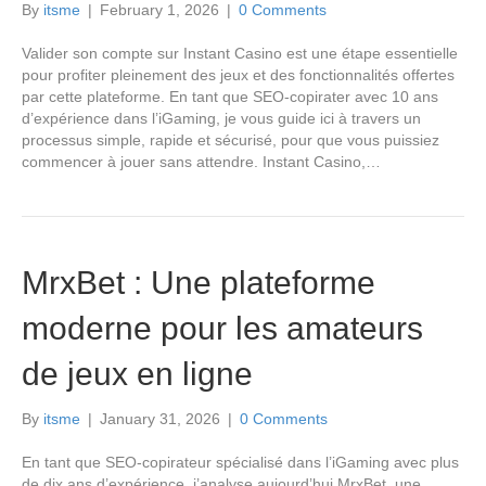
By
itsme
|
February 1, 2026
|
0 Comments
Valider son compte sur Instant Casino est une étape essentielle
pour profiter pleinement des jeux et des fonctionnalités offertes
par cette plateforme. En tant que SEO-copirater avec 10 ans
d’expérience dans l’iGaming, je vous guide ici à travers un
processus simple, rapide et sécurisé, pour que vous puissiez
commencer à jouer sans attendre. Instant Casino,…
MrxBet : Une plateforme
moderne pour les amateurs
de jeux en ligne
By
itsme
|
January 31, 2026
|
0 Comments
En tant que SEO-copirateur spécialisé dans l’iGaming avec plus
de dix ans d’expérience, j’analyse aujourd’hui MrxBet, une