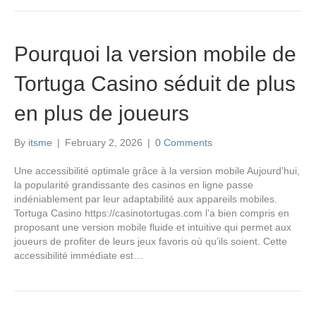
Pourquoi la version mobile de
Tortuga Casino séduit de plus
en plus de joueurs
By
itsme
|
February 2, 2026
|
0 Comments
Une accessibilité optimale grâce à la version mobile Aujourd’hui,
la popularité grandissante des casinos en ligne passe
indéniablement par leur adaptabilité aux appareils mobiles.
Tortuga Casino https://casinotortugas.com l’a bien compris en
proposant une version mobile fluide et intuitive qui permet aux
joueurs de profiter de leurs jeux favoris où qu’ils soient. Cette
accessibilité immédiate est…