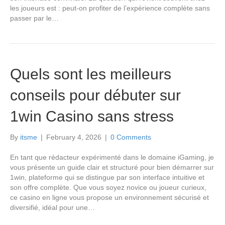
les joueurs est : peut-on profiter de l’expérience complète sans
passer par le…
Quels sont les meilleurs
conseils pour débuter sur
1win Casino sans stress
By
itsme
|
February 4, 2026
|
0 Comments
En tant que rédacteur expérimenté dans le domaine iGaming, je
vous présente un guide clair et structuré pour bien démarrer sur
1win, plateforme qui se distingue par son interface intuitive et
son offre complète. Que vous soyez novice ou joueur curieux,
ce casino en ligne vous propose un environnement sécurisé et
diversifié, idéal pour une…