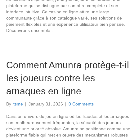
plateforme qui se distingue par son offre complète et son
interface intuitive. Ce casino en ligne attire une large
communauté grâce à son catalogue varié, ses solutions de
paiement flexibles et une expérience utilisateur bien pensée.
Découvrons ensemble…
Comment Amunra protège-t-il
les joueurs contre les
arnaques en ligne
By
itsme
|
January 31, 2026
|
0 Comments
Dans un univers du jeu en ligne où les fraudes et les arnaques
sont malheureusement fréquentes, la sécurité des joueurs
devient une priorité absolue. Amunra se positionne comme une
plateforme fiable qui met en œuvre des mécanismes robustes